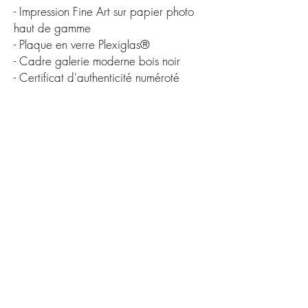
- Impression Fine Art sur papier photo
haut de gamme
- Plaque en verre Plexiglas®
- Cadre galerie moderne bois noir
- Certificat d'authenticité numéroté
Oeuvre originale en édition limitée
60 x 60 cm
- 5 éditions
90 x 90 cm
- 10 éditions
CGV
Protection des données
contact@alexandredelacroix.fr
Alexandre Delacroix
Paris
Siren :
889 299 756
APE 7410Z