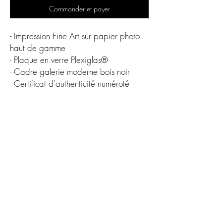
Commander et payer
- Impression Fine Art sur papier photo
haut de gamme
- Plaque en verre Plexiglas®
- Cadre galerie moderne bois noir
- Certificat d'authenticité numéroté
Oeuvre originale en édition limitée
50 x 60 cm
- 30 éditions /
Plus que 2 éditions
disponibles !
60 x 80 cm
- 10 éditions / 9 éditions
disponibles
CGV
Protection des données
contact@alexandredelacroix.fr
Alexandre Delacroix