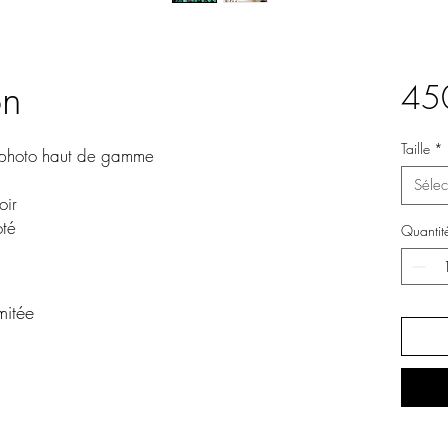
on
45
Taille
*
er photo haut de gamme
Sélec
oir
oté
Quantit
mitée