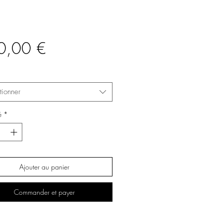
Prix
0,00 €
tionner
é
*
Ajouter au panier
Commander et payer