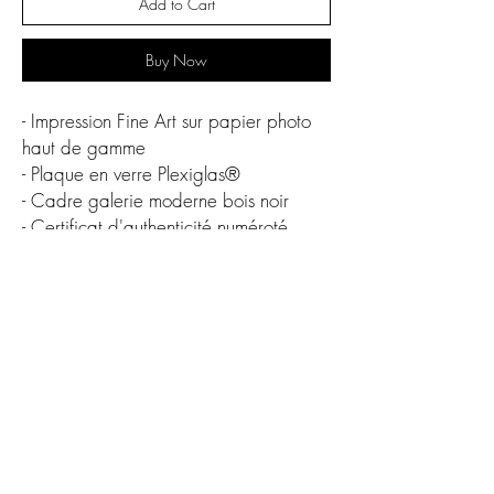
Add to Cart
Buy Now
- Impression Fine Art sur papier photo
haut de gamme
- Plaque en verre Plexiglas®
- Cadre galerie moderne bois noir
- Certificat d'authenticité numéroté
Oeuvre originale en édition limitée
30 x 40 cm
- 10 éditions
60 x 80 cm
- 10 éditions
75 x 100 cm
- 10 éditions
CGV
Protection des données
contact@alexandredelacroix.fr