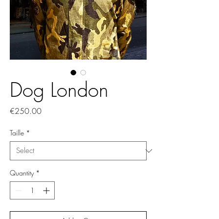
Dog London
Price
€250.00
Taille
*
Quantity
*