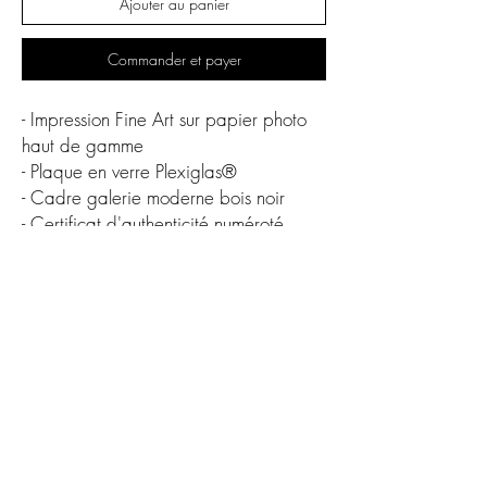
Ajouter au panier
Commander et payer
- Impression Fine Art sur papier photo
haut de gamme
- Plaque en verre Plexiglas®
- Cadre galerie moderne bois noir
- Certificat d'authenticité numéroté
Oeuvre originale en édition limitée
60 x 80 cm
- 10 éditions
75 x 100 cm
- 3 éditions
CGV
Protection des données
contact@alexandredelacroix.fr